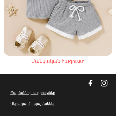
Մանկական հագուստ
Պայմաններ եւ դրույթներ
Վերադարձի պայմաններ