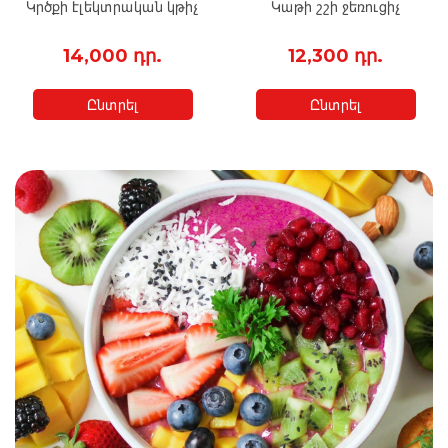
Կրծքի էլեկտրական կթիչ
Կաթի շշի ջեռուցիչ
14,000 դր.
12,300 դր.
Ընտրել
Ընտրել