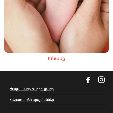
Խնամք
Պայմաններ եւ դրույթներ
Վերադարձի պայմաններ