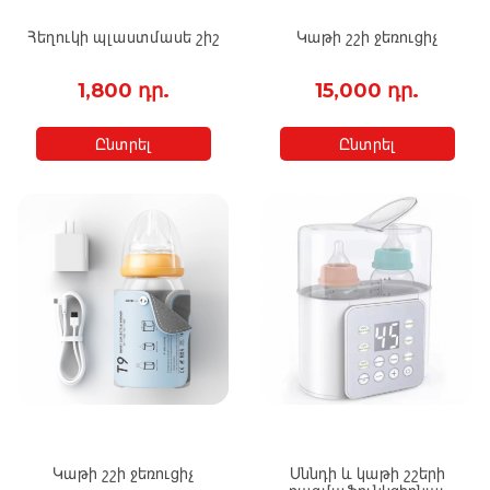
Հեղուկի պլաստմասե շիշ
Կաթի շշի ջեռուցիչ
1,800 դր.
15,000 դր.
Ընտրել
Ընտրել
Կաթի շշի ջեռուցիչ
Սննդի և կաթի շշերի