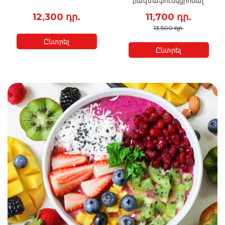
բազմաֆունկցիոնալ
ջեռուցիչ
12,300 դր.
11,700 դր.
13,500 դր.
Ընտրել
Ընտրել