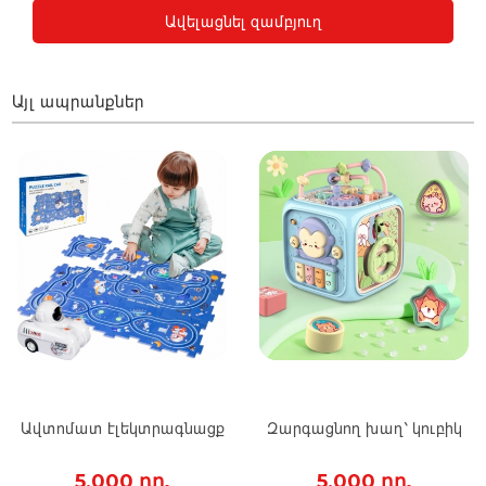
Ավելացնել զամբյուղ
Այլ ապրանքներ
Ավտոմատ էլեկտրագնացք
Զարգացնող խաղ՝ կուբիկ
5,000 դր.
5,000 դր.