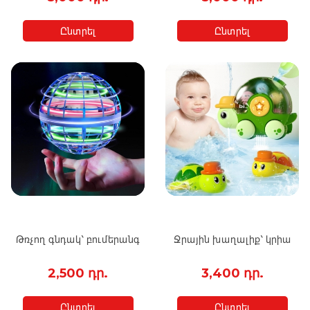
Ընտրել
Ընտրել
Թռչող գնդակ՝ բումերանգ
Ջրային խաղալիք՝ կրիա
2,500 դր.
3,400 դր.
Ընտրել
Ընտրել