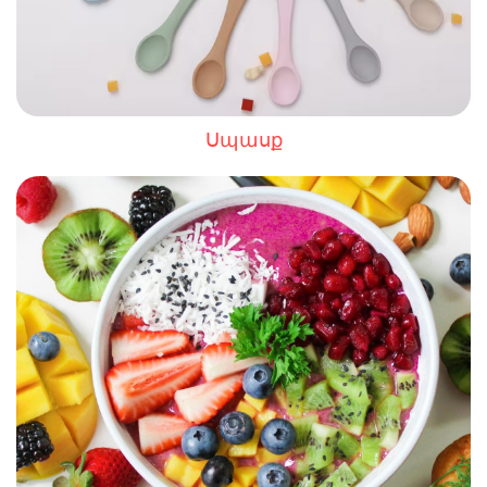
Սպասք